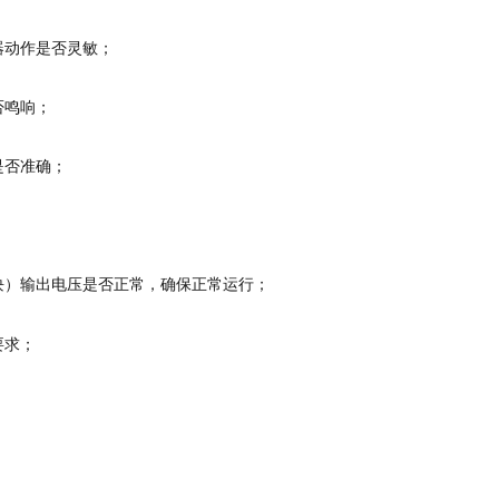
器动作是否灵敏；
否鸣响；
是否准确；
块）输出电压是否正常，确保正常运行；
要求；