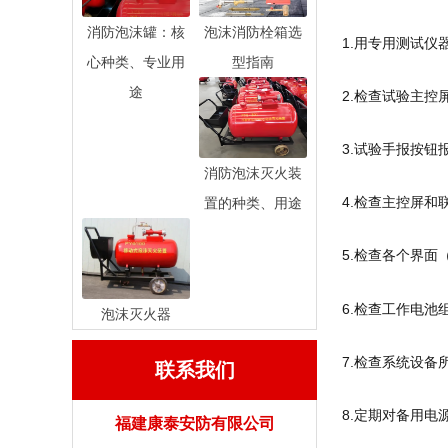
消防泡沫罐：核
泡沫消防栓箱选
1.用专用测试
心种类、专业用
型指南
途
2.检查试验主
3.试验手报按
消防泡沫灭火装
4.检查主控屏
置的种类、用途
5.检查各个界
6.检查工作电
泡沫灭火器
7.检查系统设
联系我们
8.定期对备用电
福建康泰安防有限公司