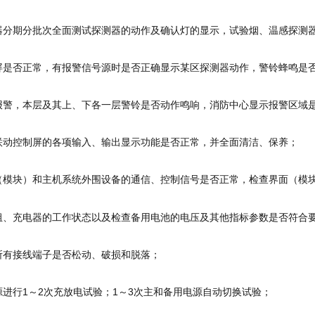
仪器分期分批次全面测试探测器的动作及确认灯的显示，试验烟、温感探测
控屏是否正常，有报警信号源时是否正确显示某区探测器动作，警铃蜂鸣是
钮报警，本层及其上、下各一层警铃是否动作鸣响，消防中心显示报警区域
和联动控制屏的各项输入、输出显示功能是否正常，并全面清洁、保养；
面（模块）和主机系统外围设备的通信、控制信号是否正常，检查界面（模
池组、充电器的工作状态以及检查备用电池的电压及其他指标参数是否符合
备所有接线端子是否松动、破损和脱落；
源进行1～2次充放电试验；1～3次主和备用电源自动切换试验；