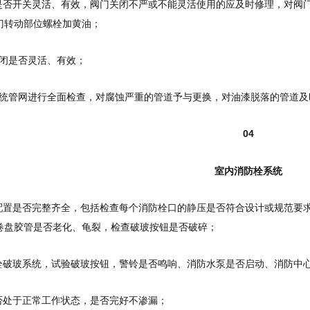
门是否开关灵活、有效，阀门关闭不严或不能灵活使用的应及时修理，对阀
门转动部位螺栓加黄油；
启闭是否灵活、有效；
淋系统管网进行全面检查，对腐蚀严重的管道予与更换，对油漆脱落的管道
04
室内消防栓系统
箱配置是否完整齐全，包括检查每个消防栓口的静压是否符合设计或规范要
卷盘胶管是否老化、龟裂，检查破玻按钮是否破碎；
防栓破玻系统，试验破玻按钮，警铃是否鸣响、消防水泵是否启动、消防中
是否处于正常工作状态，是否完好不渗漏；