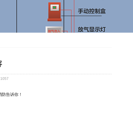
容
：
1057
消防告诉你！