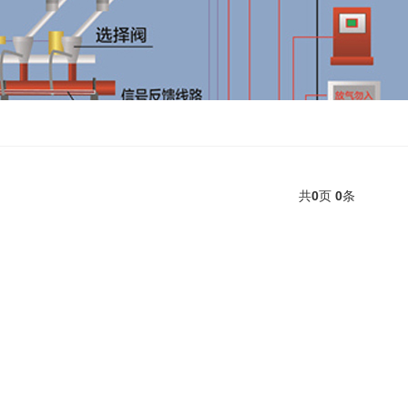
共
0
页
0
条