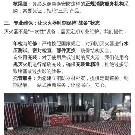
核渠道
：务必从像康泰安防这样的
正规消防服务机构
采
购，索要凭证，拒绝“三无”产品。
三、专业维保：让灭火器时刻保持“战备”状态
灭火器不是“一次性”设备，需要定期专业维护。我们提供：
年检与维修
：严格按照国家规定，对到期灭火器进行
水
压测试、密封检查、部件更换
，确保结构安全。
专业再充装
：对于使用后或过期的灭火器，我们使用
合
规灭火剂
进行精确充装，确保
充装量精准
，杜绝过多导
致堵塞或过少影响效果。
托管服务
：为您建立消防器材档案，提供定期巡检、到
期提醒、一站式换新服务，让您省心、安心。