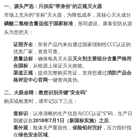
一、源头严选：只供应“带身份”的正规灭火器
市场上充斥的“非标”灭火器，为降低成本，其核心灭火成分
磷酸二氢铵含量远低于国家标准
，形同虚设。康泰安防从源
头为您把关：
证照齐全
：所有产品均来自通过国家强制性CCC认证的
优质厂家，资质可查。
质量达标
：确保每具灭火器
灭火剂主要组分含量严格符
合国标
，从根源上保证灭火效能。
渠道正规
：提供完整购买凭证，支持您通过
消防产品合
格评定中心官网
一键查询真伪。
二、火眼金睛：教您识别关键“安全码”
购买或检查时，请牢记以下三点：
查标识
：认准清晰的生产信息与CCC认证“S”码，生产日
期建议在
2018年7月1日（新国标实施）之后
。
看外观
：瓶体无严重损伤，
保险铅封完好
，压力指针指
在
绿色安全区域
。