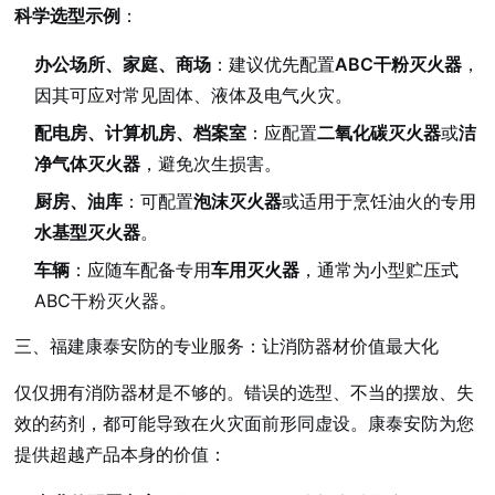
科学选型示例
：
办公场所、家庭、商场
：建议优先配置
ABC干粉灭火器
，
因其可应对常见固体、液体及电气火灾。
配电房、计算机房、档案室
：应配置
二氧化碳灭火器
或
洁
净气体灭火器
，避免次生损害。
厨房、油库
：可配置
泡沫灭火器
或适用于烹饪油火的专用
水基型灭火器
。
车辆
：应随车配备专用
车用灭火器
，通常为小型贮压式
ABC干粉灭火器。
三、福建康泰安防的专业服务：让消防器材价值最大化
仅仅拥有消防器材是不够的。错误的选型、不当的摆放、失
效的药剂，都可能导致在火灾面前形同虚设。康泰安防为您
提供超越产品本身的价值：