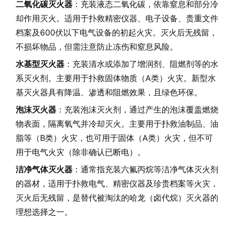
二氧化碳灭火器
：充装液态二氧化碳，依靠窒息和部分冷
却作用灭火。适用于扑救精密仪器、电子设备、贵重文件
档案及600伏以下电气设备的初起火灾。灭火后无残留，
不损坏物品，但需注意防止冻伤和窒息风险。
水基型灭火器
：充装清水或添加了增润剂、阻燃剂等的水
系灭火剂。主要用于扑救固体物质（A类）火灾。新型水
基灭火器具有降温、渗透和阻燃效果，且绿色环保。
泡沫灭火器
：充装泡沫灭火剂，通过产生的泡沫覆盖燃烧
物表面，隔离氧气并冷却灭火。主要用于扑救油制品、油
脂等（B类）火灾，也可用于固体（A类）火灾，但不可
用于电气火灾（除非确认已断电）。
洁净气体灭火器
：通常指充装六氟丙烷等洁净气体灭火剂
的器材，适用于扑救电气、精密仪器及珍贵档案等火灾，
灭火后无残留，是替代被淘汰的哈龙（卤代烷）灭火器的
理想选择之一。