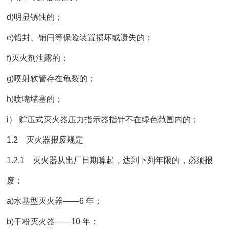
d)明显锈蚀的；
e)铅封、销闩等保险装置损坏或遗失的；
f)灭火剂泄露的；
g)喷射软管存在龟裂的；
h)喷嘴堵塞的；
i） 贮压式灭火器压力指示器指针不在绿色范围内的；
1.2 灭火器报废规定
1.2.1 灭火器从出厂日期算起，达到下列年限的，必须报
废：
a)水基型灭火器——6 年；
b)干粉灭火器——10 年；