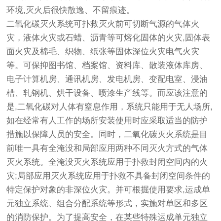
环境,灭火后很快散逸、不留痕迹。
二氧化碳灭火系统可扑救灭火前可切断气源的气体火
灾，液体火灾或石蜡、沥青等可熔化固体的火灾,固体表
面火灾及棉毛、织物、纸张等固体深位火灾电气火灾
等。可保抑图书馆、档案馆、资料库、散装液体库房、
电子计算机房、通讯机房、发电机房、变配电室、浸油
槽、轧钢机、烘干设备、喷漆生产线等。而应该注意的
是,二氧化碳对人体有窒息作用，系统只能用于无人场所,
如在经常有人工作的场所安装使用时应采取适当的防护
措施以保障人员的安全。同时，二氧化碳灭火系统是目
前唯一具有全淹没和局部应用两种不同灭火方式的气体
灭火系统。全淹没灭火系统应用于扑救封闭空间内的火
灾;局部应用灭火系统应用于扑救不具备封闭空间条件的
特定保护对象的非深位火灾。并可根掘使用要求,运成单
元独立系统、组合分配系统等形式，实施对单区和多区
的消防保护。为了提高安全，在某些特殊运成单元独立