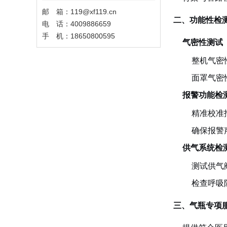
邮 箱：119@xf119.cn
二、功能性检
电 话：4009886659
手 机：18650800595
气密性测试
整机气密
面罩气密
报警功能检
精准校准报
确保报警声
供气系统检
测试供气
检查呼吸
三、气瓶专项