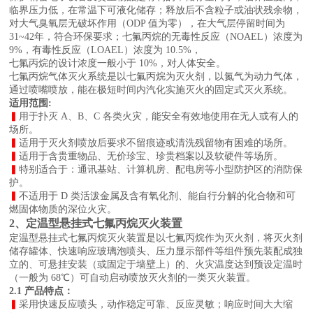
临界压力低，在常温下可液化储存；
释放后不含粒子或油状残余物，
对大气臭氧层无破坏作用（ODP 值为零），在大气层停留时间为
31~42
年，符合环保要求；七氟丙烷的无毒性反应（NOAEL）浓度为
9%，有毒性反应（LOAEL）浓度为 10.5%，
七氟丙烷的设计浓度一般小于 10%，对人体安全。
七氟丙烷气体灭火系统是以七氟丙烷为灭火剂，以氮气为动力气体，
通过喷嘴喷放，能在极短时
间内汽化实施灭火的固定式灭火系统。
适用范围:
▍
用于扑灭 A、B、C 各类火灾，能安全有效地使用在无人或有人的
场所。
▍
适用于灭火剂喷放后要求不留痕迹或清洗残留物有困难的场所。
▍
适用于含贵重物品、无价珍宝、珍贵档案以及软硬件等场所。
▍
特别适合于：通讯基站、计算机房、配电房等小型防护区的消防保
护。
▍
不适用于 D 类活泼金属及含有氧化剂、能自行分解的化合物和可
燃固体物质的深位火灾。
2、定温型悬挂式七氟丙烷灭火装置
定温型悬挂式七氟丙烷灭火装置是以七氟丙烷作为灭
火剂，将灭火剂
储存罐体、快速响应玻璃泡喷头、压力显示
部件等组件预先装配成独
立的、可悬挂安装（或固定于墙壁
上）的、火灾温度达到预设定温时
（一般为 68℃）可自动启
动喷放灭火剂的一类灭火装置。
2.1 产品特点：
▍
采用快速反应喷头，动作稳定可靠、反应灵敏；响应
时间大大缩