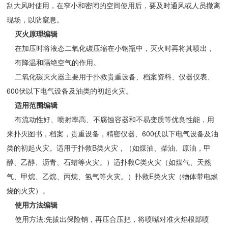
刮大风时使用，在窄小和密闭的空间使用后，要及时通风或人员撤离
现场，以防窒息。
灭火原理编辑
在加压时将液态二氧化碳压缩在小钢瓶中，灭火时再将其喷出，
有降温和隔绝空气的作用。
二氧化碳灭火器主要用于扑救贵重设备、档案资料、仪器仪表、
600伏以下电气设备及油类的初起火灾。
适用范围编辑
有流动性好、喷射率高、不腐蚀容器和不易变质等优良性能，用
来扑灭图书，档案，贵重设备，精密仪器、600伏以下电气设备及油
类的初起火灾。适用于扑救B类火灾，（如煤油、柴油、原油，甲
醇、乙醇、沥青、石蜡等火灾。）适扑救C类火灾（如煤气、天然
气、甲烷、乙烷、丙烷、氢气等火灾。）扑救E类火灾（物体带电燃
烧的火灾）。
使用方法编辑
使用方法:先拔出保险销，再压合压把，将喷嘴对准火焰根部喷